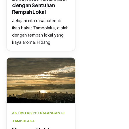
dengan Sentuhan
Rempah Lokal
Jelajahi cita rasa autentik
ikan bakar Tambolaka, diolah
dengan rempah lokal yang
kaya aroma. Hidang
AKTIVITAS PETUALANGAN DI
TAMBOLAKA