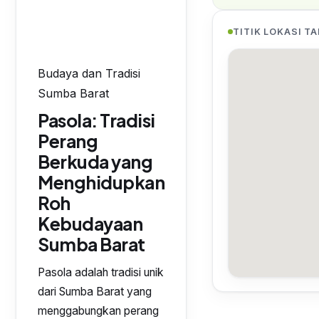
TITIK LOKASI T
Budaya dan Tradisi
Sumba Barat
Pasola: Tradisi
Perang
Berkuda yang
Menghidupkan
Roh
Kebudayaan
Sumba Barat
Pasola adalah tradisi unik
dari Sumba Barat yang
menggabungkan perang