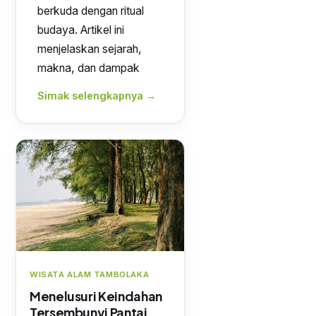
berkuda dengan ritual
budaya. Artikel ini
menjelaskan sejarah,
makna, dan dampak
Simak selengkapnya →
WISATA ALAM TAMBOLAKA
Menelusuri Keindahan
Tersembunyi Pantai